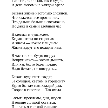
Так есть, так было, так и будет,
В деле любом и в каждой сфере.
Бывает жизнь настолько сложной,
Что кажется, все против нас,
Что дальше больше невозможно,
Но даже в самый злобный час
Надеемся и чуда ждем,
Кидая взгляд по сторонам.
И знаем — ночью или днем,
Жизнь вдруг его подарит нам.
В часы такие будто воздух
Вокруг исчез — хотим дышать,
Или как будто будет поздно
Надо бежать, не опоздать…
Бежать куда глаза глядят,
За солнцем, светом, к горизонту,
Будто бы там нам каждый рад,
Скорее к счастью… Так охота
Забыть проблемы, дни, людей…
Наедине с душой остаться,
Придаться светлой тишине,